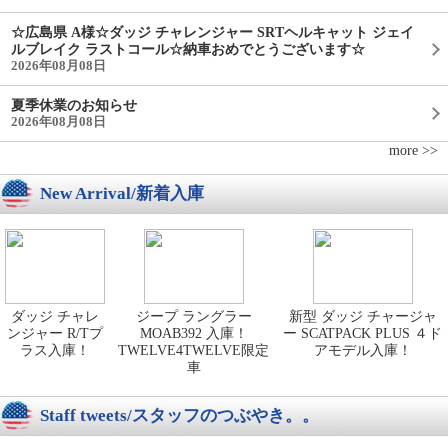
☆広島県 A様☆ダッジ チャレンジャー SRTヘルキャット ジェイ
ルブレイク ラストコール☆納車おめでとうございます☆
2026年08月08日
夏季休業のお知らせ
2026年08月08日
more >>
New Arrival/新着入庫
ダッジ チャレ
ジープ ラングラー
新型 ダッジ チャージャ
ンジャー R/Tプ
MOAB392 入庫！
ー SCATPACK PLUS ４ド
ラス入庫！
TWELVE4TWELVE限定
アモデル入庫！
車
Staff tweets/スタッフのつぶやき。。