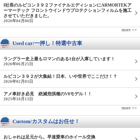
I社長のルビコン３９２ファイナルエディションにARMORTEKア
ーマーテック フロントウインドウプロテクションフィルムを施工
させていただきました。
2026年04月06日
more >>
Used car/一押し！特選中古車
ラングラー史上最もロマンのある1台が入庫しています！
2026年06月25日
ルビコン３９２が大集結！日本、いや世界でここだけ！？
2026年02月03日
アメ車好き必見 絶滅危惧種のV8モデル！！
2025年10月13日
more >>
Custom/カスタムはお任せ！
おしゃれは足元から。早速愛車のホイール交換