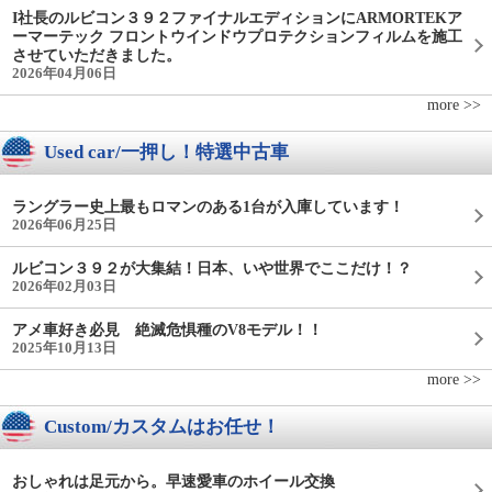
I社長のルビコン３９２ファイナルエディションにARMORTEKア
ーマーテック フロントウインドウプロテクションフィルムを施工
させていただきました。
2026年04月06日
more >>
Used car/一押し！特選中古車
ラングラー史上最もロマンのある1台が入庫しています！
2026年06月25日
ルビコン３９２が大集結！日本、いや世界でここだけ！？
2026年02月03日
アメ車好き必見 絶滅危惧種のV8モデル！！
2025年10月13日
more >>
Custom/カスタムはお任せ！
おしゃれは足元から。早速愛車のホイール交換