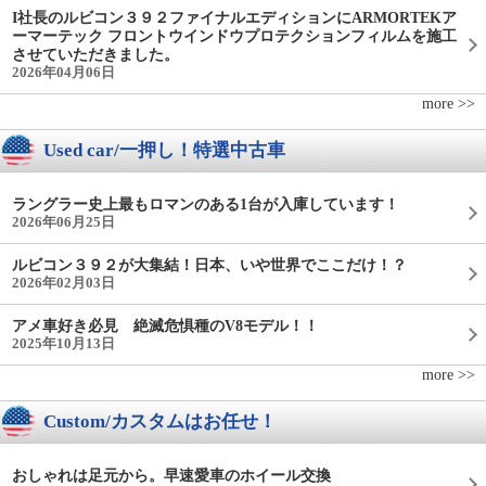
I社長のルビコン３９２ファイナルエディションにARMORTEKア
ーマーテック フロントウインドウプロテクションフィルムを施工
させていただきました。
2026年04月06日
more >>
Used car/一押し！特選中古車
ラングラー史上最もロマンのある1台が入庫しています！
2026年06月25日
ルビコン３９２が大集結！日本、いや世界でここだけ！？
2026年02月03日
アメ車好き必見 絶滅危惧種のV8モデル！！
2025年10月13日
more >>
Custom/カスタムはお任せ！
おしゃれは足元から。早速愛車のホイール交換