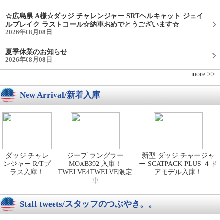
☆広島県 A様☆ダッジ チャレンジャー SRTヘルキャット ジェイ
ルブレイク ラストコール☆納車おめでとうございます☆
2026年08月08日
夏季休業のお知らせ
2026年08月08日
more >>
New Arrival/新着入庫
ダッジ チャレ
ジープ ラングラー
新型 ダッジ チャージャ
ンジャー R/Tプ
MOAB392 入庫！
ー SCATPACK PLUS ４ド
ラス入庫！
TWELVE4TWELVE限定
アモデル入庫！
車
Staff tweets/スタッフのつぶやき。。