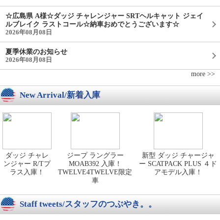
☆広島県 A様☆ダッジ チャレンジャー SRTヘルキャット ジェイ
ルブレイク ラストコール☆納車おめでとうございます☆
2026年08月08日
夏季休業のお知らせ
2026年08月08日
more >>
New Arrival/新着入庫
ダッジ チャレ
ジープ ラングラー
新型 ダッジ チャージャ
ンジャー R/Tプ
MOAB392 入庫！
ー SCATPACK PLUS ４ド
ラス入庫！
TWELVE4TWELVE限定
アモデル入庫！
車
Staff tweets/スタッフのつぶやき。。