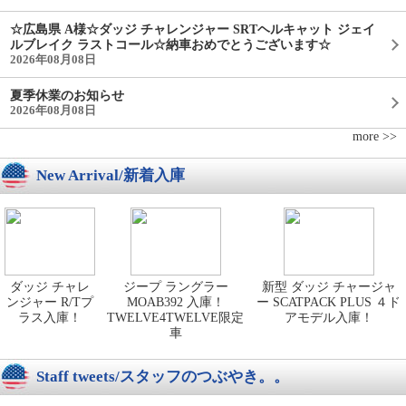
☆広島県 A様☆ダッジ チャレンジャー SRTヘルキャット ジェイ
ルブレイク ラストコール☆納車おめでとうございます☆
2026年08月08日
夏季休業のお知らせ
2026年08月08日
more >>
New Arrival/新着入庫
ダッジ チャレ
ジープ ラングラー
新型 ダッジ チャージャ
ンジャー R/Tプ
MOAB392 入庫！
ー SCATPACK PLUS ４ド
ラス入庫！
TWELVE4TWELVE限定
アモデル入庫！
車
Staff tweets/スタッフのつぶやき。。