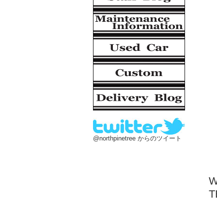
@northpinetree からのツイート
T