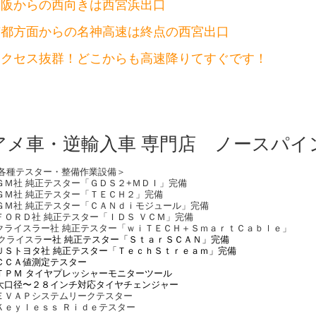
大阪からの西向きは西宮浜出口
京都方面からの名神高速は終点の西宮出口
アクセス抜群！どこからも高速降りてすぐです！
アメ車・逆輸入車 専門店 ノースパイ
各種テスター・整備作業設備＞
ＧＭ社 純正テスター「ＧＤＳ２+ＭＤＩ」完備
ＧＭ社 純正テスター「ＴＥＣＨ２」完備
ＧＭ社 純正テスター「ＣＡＮｄｉモジュール」完備
ＦＯＲＤ社 純正テスター「ＩＤＳ ＶＣＭ」完備
クライスラー社 純正テスター「ｗｉＴＥＣＨ＋ＳｍａｒｔＣａｂｌｅ」
クライスラ
ー社 純正テスター「ＳｔａｒＳＣＡＮ」完備
ＵＳトヨタ社 純正テスター「ＴｅｃｈＳｔｒｅａｍ」完備
ＣＣＡ値測定テスター
ＴＰＭ タイヤプレッシャーモニターツール
大口径〜２８インチ対応タイヤチェンジャー
ＥＶＡＰシステムリークテスター
Ｋｅｙｌｅｓｓ Ｒｉｄｅテスター