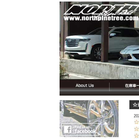
☆
2
☆