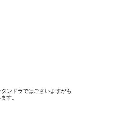
なタンドラではございますが
も
います。