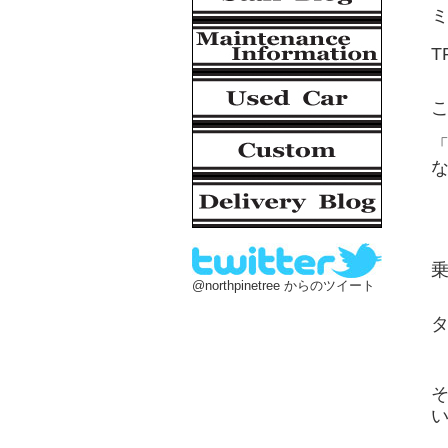
T
@northpinetree からのツイート