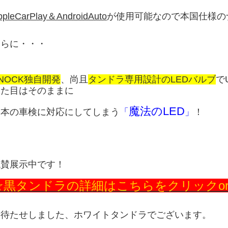
ppleCarPlay＆AndroidAuto
が使用可能なので本国仕様のナビ
さらに・・・
NOCK独自開発
、尚且
タンドラ専用設計のLEDバルブ
で
見た目はそのままに
魔法のLED
日本の車検に対応にしてしまう
「
」
！
絶賛展示中です！
☆黒タンドラの詳細はこちらをクリックo
お待たせしました、ホワイトタンドラでございます。