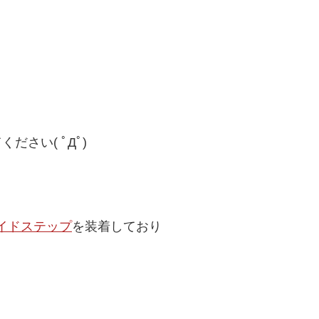
！
さい( ﾟДﾟ)
サイドステップ
を装着しており