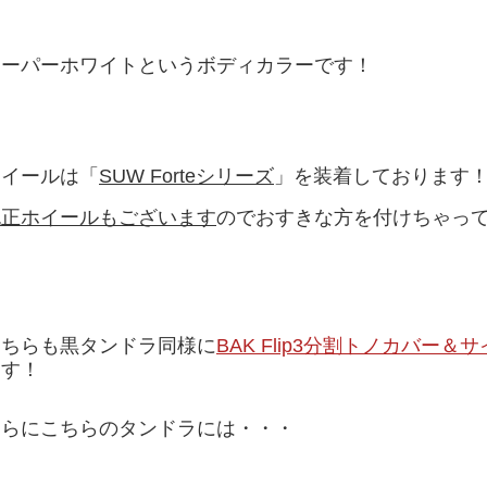
スーパーホワイトというボディカラーです！
ホイールは「
SUW Forteシリーズ
」を装着しております
純正ホイールもございます
のでおすきな方を付けちゃってくだ
こちらも黒タンドラ同様に
BAK Flip3分割トノカバー＆
ます！
さらにこちらのタンドラには・・・