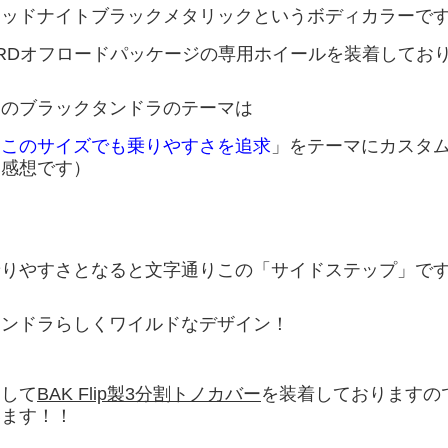
ミッドナイトブラックメタリック
というボディカラーで
RDオフロードパッケージの専用ホイールを装着しております(
このブラックタンドラのテーマは
「
このサイズでも乗りやすさを追求
」をテーマにカスタ
な感想です）
乗りやすさとなると文字通りこの「
サイドステップ
」で
タンドラらしくワイルドなデザイン！
そして
BAK Flip製3分割トノカバー
を装着しておりますの
います！！