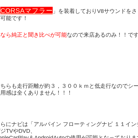
CORSAマフラー
「
」を装着しておりV8サウンドを
が可能です！
今なら純正と聞き比べが可能
なので来店あるのみ！！です('
こちらも走行距離が約
３，３００
ｋｍと低走行なのでシ
使用感は全くありません！！！
さらにナビは「アルパイン フローティングナビ １１イ
ジTVやDVD、
ppleCarPlay＆AndroidAutoの使用が可能となっており