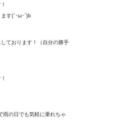
す！
`･ω･´)b
ムしております！（自分の勝手
す！
で雨の日でも気軽に乗れちゃ