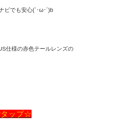
でも安心(`･ω･´)b
US仕様の赤色テールレンズの
rタップ☆