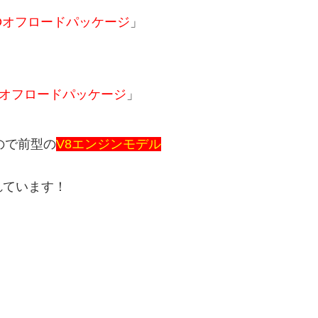
TRDオフロードパッケージ
」
RDオフロードパッケージ
」
ので前型の
V8エンジンモデル
れています！