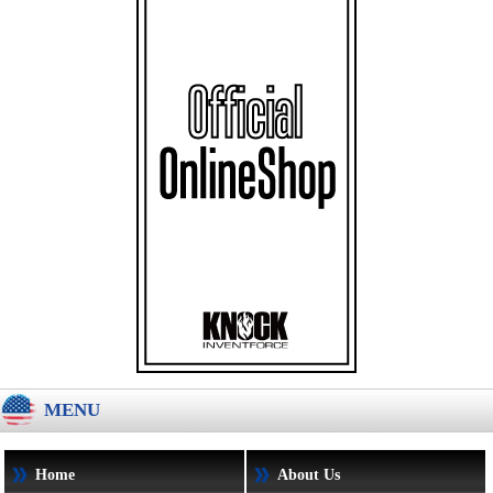
MENU
Home
About Us