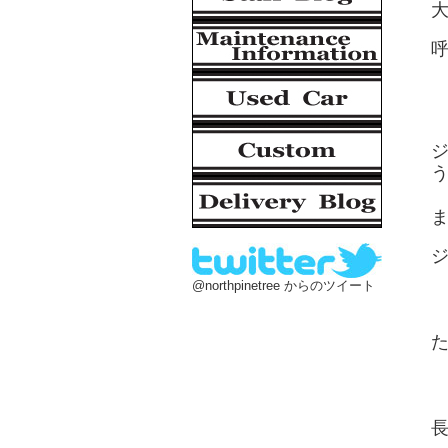
@northpinetree からのツイート
た