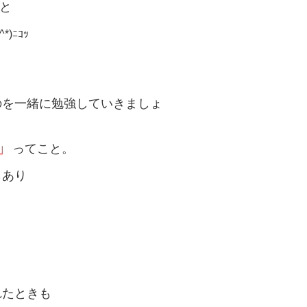
と
^*)ﾆｺｯ
のを一緒に勉強していきましょ
」
ってこと。
もあり
れたときも