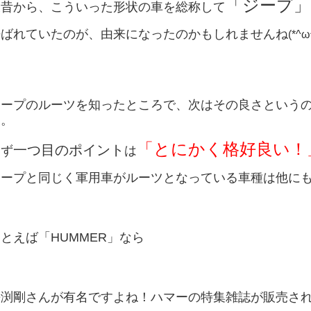
「ジープ」
大昔から、こういった形状の車を総称して
呼ばれていたのが、由来になったのかもしれませんね
(*^ω
ジープのルーツを知ったところで、次はその良さという
う。
「とにかく格好良い！
一つ目のポイント
まず
は
ジープと同じく軍用車がルーツとなっている車種は他に
とえば「HUMMER」なら
長渕剛さんが有名ですよね！ハマーの特集雑誌が販売さ