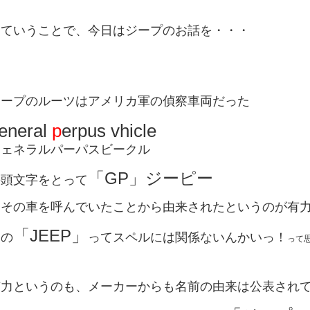
っていうことで、今日はジープのお話を・・・
ジープのルーツはアメリカ軍の偵察車両だった
eneral
p
erpus vhicle
ジェネラルパーパスビークル
「GP」ジーピー
の頭文字をとって
とその車を呼んでいたことから由来されたというのが有
「JEEP」
今の
ってスペルには関係ないんかいっ！
って思
有力というのも、メーカーからも名前の由来は公表され