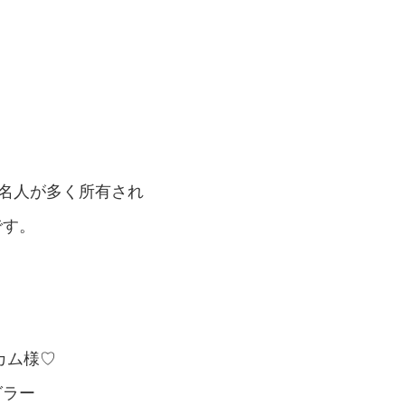
著名人が多く所有され
です。
カム様♡
グラー