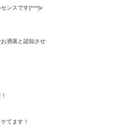
スです(*^^)v
でお洒落と認知させ
！
前！
イケてます！