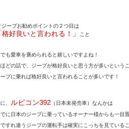
★
ジープお勧め
ポイントの２つ目
は
「格好良いと言われる！」
こと
誰でも愛車を褒められると嬉しいですよね！
先ほどの話で、ジープが格好良いと思う方が多いという
ジープに乗れば格好良いと言われることが多いです！
ルビコン392
特に、
（日本未発売車）なんかは
すでに日本のジープに乗っているオーナー様からも一目
街ですれ違うジープの運転手は確実にこっちを見ている