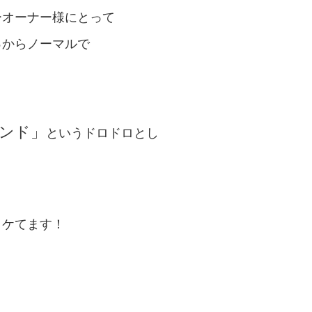
ーオーナー様にとって
っからノーマルで
ウンド」
というドロドロとし
イケてます！