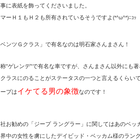
見事に表紙を飾ってくださいました。
ハマーＨ１もＨ２も所有されているそうですよ
(*^ω^*)ﾆｺｯ
「ベンツＧクラス」で有名なのは明石家さんまさん！
通称”ゲレンデ”で有名な車ですが、さんまさん以外にも
Ｇクラスにのることがステータスの一つと言えるくらい
イケてる男の象徴
ジープは
なのです！
弊社お勧めの「ジープ ラングラー」に関してはあのベッ
世界中の女性を虜にしたデイビッド・ベッカム様のラン