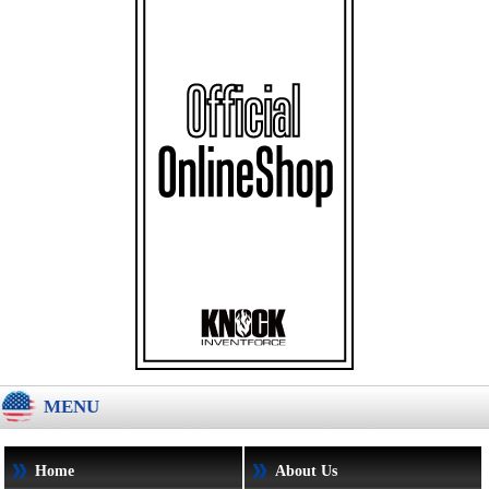
MENU
Home
About Us