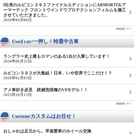
I社長のルビコン３９２ファイナルエディションにARMORTEKア
ーマーテック フロントウインドウプロテクションフィルムを施工
させていただきました。
2026年04月06日
more >>
Used car/一押し！特選中古車
ラングラー史上最もロマンのある1台が入庫しています！
2026年06月25日
ルビコン３９２が大集結！日本、いや世界でここだけ！？
2026年02月03日
アメ車好き必見 絶滅危惧種のV8モデル！！
2025年10月13日
more >>
Custom/カスタムはお任せ！
おしゃれは足元から。早速愛車のホイール交換