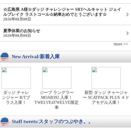
☆広島県 A様☆ダッジ チャレンジャー SRTヘルキャット ジェイ
ルブレイク ラストコール☆納車おめでとうございます☆
2026年08月08日
夏季休業のお知らせ
2026年08月08日
more >>
New Arrival/新着入庫
ダッジ チャレ
ジープ ラングラー
新型 ダッジ チャージャ
ンジャー R/Tプ
MOAB392 入庫！
ー SCATPACK PLUS ４ド
ラス入庫！
TWELVE4TWELVE限定
アモデル入庫！
車
Staff tweets/スタッフのつぶやき。。