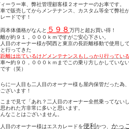
ディーラー車、弊社管理顧客様２オーナーのお車です。
新車で販売してからメンテナンス、カスタム等全て弊社
カレードです！
５９８
車両本体価格がなんと
万円と超お買い得！
距離が約９１，０００ｋｍですがご安心下さい。
一人目のオーナー様が関西と東京の長距離移動で使用し
りと行ってきた
「
距離は出ているけどメンテナンスもしっかり行ってい
新車〜約９０，０００ｋｍまでこの乗り方しかしていな
態です（笑）
さらに一人目も二人目のオーナー様も屋内保管だった為
でございます！
ここまで見て「あれ？二人目のオーナー全然乗ってない
と思われた方非常に多いと思います。
そんなことはございません。
便利
かっ
二人目のオーナー様はエスカレードを
かつ、