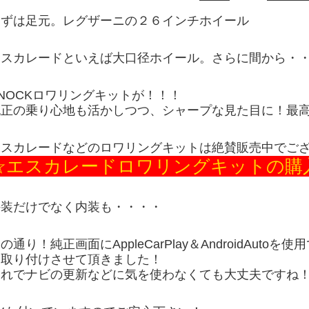
まずは足元。レグザーニの２６インチホイール
エスカレードといえば大口径ホイール。さらに間から・
NOCKロワリングキットが！！！
純正の乗り心地も活かしつつ、シャープな見た目に！最
エスカレードなどのロワリングキットは絶賛販売中でご
☆エスカレードロワリングキットの購
外装だけでなく内装も・・・・
の通り！純正画面にAppleCarPlay＆AndroidAut
を取り付けさせて頂きました！
これでナビの更新などに気を使わなくても大丈夫ですね