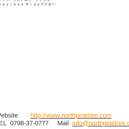
Ｋｅｙｌｅｓｓ Ｒｉｄｅテスター
Website
http://www.northpinetree.com
EL 0798-37-0777 Mail
info@northpinetree