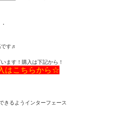
・・
高です♬
ざいます！購入は下記から！
入はこちらから☆
oを使用できるようインターフェース
！