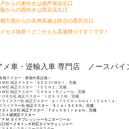
神戸からの東向きは南芦屋浜出口
大阪からの西向きは西宮浜出口
京都方面からの名神高速は終点の西宮出口
アクセス抜群！どこからも高速降りてすぐです！
アメ車・逆輸入車 専門店 ノースパイ
各種テスター・整備作業設備＞
ＧＭ社 純正テスター「ＧＤＳ２+ＭＤＩ」完備
ＧＭ社 純正テスター「ＴＥＣＨ２」完備
ＧＭ社 純正テスター「ＣＡＮｄｉモジュール」完備
ＦＯＲＤ社 純正テスター「ＩＤＳ ＶＣＭ」完備
クライスラー社 純正テスター「ｗｉＴＥＣＨ＋ＳｍａｒｔＣａｂｌｅ」
クライスラ
ー社 純正テスター「ＳｔａｒＳＣＡＮ」完備
ＵＳトヨタ社 純正テスター「ＴｅｃｈＳｔｒｅａｍ」完備
ＣＣＡ値測定テスター
ＴＰＭ タイヤプレッシャーモニターツール
大口径〜２８インチ対応タイヤチェンジャー
ＥＶＡＰシステムリークテスター