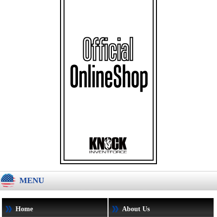
MENU
Home
About Us