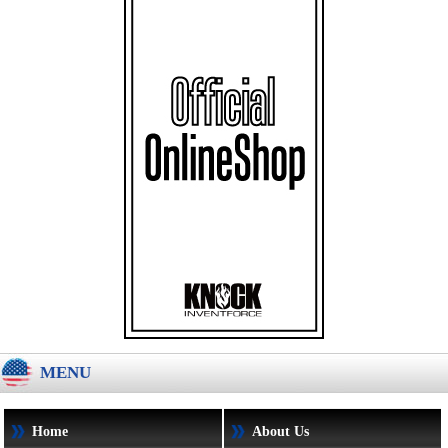
MENU
Home
About Us