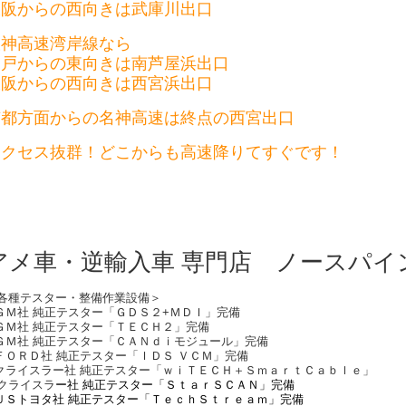
大阪からの西向きは武庫川出口
阪神高速湾岸線なら
神戸からの東向きは南芦屋浜出口
大阪からの西向きは西宮浜出口
京都方面からの名神高速は終点の西宮出口
アクセス抜群！どこからも高速降りてすぐです！
アメ車・逆輸入車 専門店 ノースパイ
各種テスター・整備作業設備＞
ＧＭ社 純正テスター「ＧＤＳ２+ＭＤＩ」完備
ＧＭ社 純正テスター「ＴＥＣＨ２」完備
ＧＭ社 純正テスター「ＣＡＮｄｉモジュール」完備
ＦＯＲＤ社 純正テスター「ＩＤＳ ＶＣＭ」完備
クライスラー社 純正テスター「ｗｉＴＥＣＨ＋ＳｍａｒｔＣａｂｌｅ」
クライスラ
ー社 純正テスター「ＳｔａｒＳＣＡＮ」完備
ＵＳトヨタ社 純正テスター「ＴｅｃｈＳｔｒｅａｍ」完備