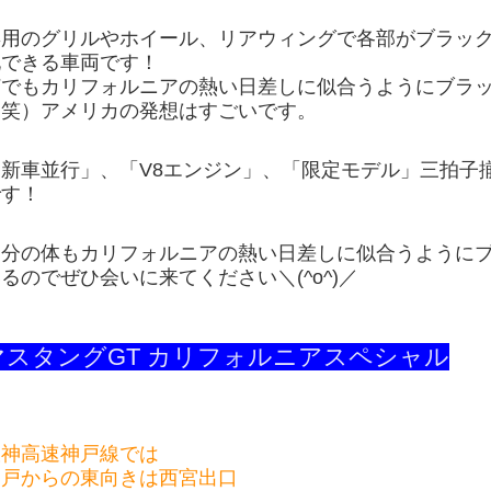
専用のグリルやホイール、リアウィングで各部がブラッ
化できる車両です！
何でもカリフォルニアの熱い日差しに似合うようにブラ
（笑）アメリカの発想はすごいです。
「新車並行」、「V8エンジン」、「限定モデル」三拍子
です！
自分の体もカリフォルニアの熱い日差しに似合うように
るのでぜひ会いに来てください＼(^o^)／
マスタングGT カリフォルニアスペシャル
阪神高速神戸線では
神戸からの東向きは西宮出口