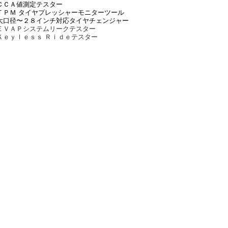
ＣＣＡ値測定テスター
ＴＰＭ タイヤプレッシャーモニターツール
大口径〜２８インチ対応タイヤチェンジャー
ＥＶＡＰシステムリークテスター
Ｋｅｙｌｅｓｓ Ｒｉｄｅテスター