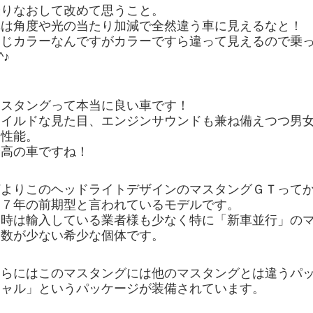
撮りなおして改めて思うこと。
車は角度や光の当たり加減で全然違う車に見えるなと！
同じカラーなんですがカラーですら違って見えるので乗
^♪
マスタングって本当に良い車です！
ワイルドな見た目、エンジンサウンドも兼ね備えつつ男
適性能。
最高の車ですね！
何よりこのヘッドライトデザインのマスタングＧＴって
１７年の前期型と言われているモデルです。
当時は輸入している業者様も少なく特に「新車並行」の
に数が少ない希少な個体です。
さらにはこのマスタングには他のマスタングとは違うパ
シャル」というパッケージが装備されています。