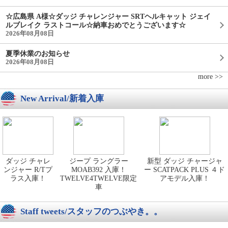
☆広島県 A様☆ダッジ チャレンジャー SRTヘルキャット ジェイ
ルブレイク ラストコール☆納車おめでとうございます☆
2026年08月08日
夏季休業のお知らせ
2026年08月08日
more >>
New Arrival/新着入庫
ダッジ チャレ
ジープ ラングラー
新型 ダッジ チャージャ
ンジャー R/Tプ
MOAB392 入庫！
ー SCATPACK PLUS ４ド
ラス入庫！
TWELVE4TWELVE限定
アモデル入庫！
車
Staff tweets/スタッフのつぶやき。。