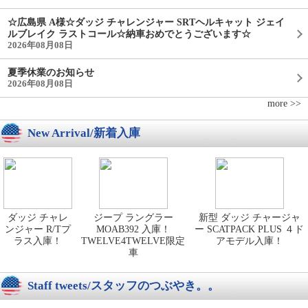
☆広島県 A様☆ダッジ チャレンジャー SRTヘルキャット ジェイ
ルブレイク ラストコール☆納車おめでとうございます☆
2026年08月08日
夏季休業のお知らせ
2026年08月08日
more >>
New Arrival/新着入庫
ダッジ チャレ
ジープ ラングラー
新型 ダッジ チャージャ
ンジャー R/Tプ
MOAB392 入庫！
ー SCATPACK PLUS ４ド
ラス入庫！
TWELVE4TWELVE限定
アモデル入庫！
車
Staff tweets/スタッフのつぶやき。。