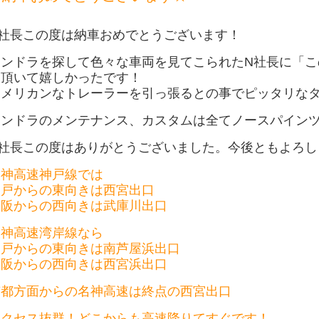
N社長この度は納車おめでとうございます！
タンドラを探して色々な車両を見てこられたN社長に「こ
て頂いて嬉しかったです！
アメリカンなトレーラーを引っ張るとの事でピッタリな
タンドラのメンテナンス、カスタムは全てノースパイン
N社長この度はありがとうございました。今後ともよろし
阪神高速神戸線では
神戸からの東向きは西宮出口
大阪からの西向きは武庫川出口
阪神高速湾岸線なら
神戸からの東向きは南芦屋浜出口
大阪からの西向きは西宮浜出口
京都方面からの名神高速は終点の西宮出口
アクセス抜群！どこからも高速降りてすぐです！