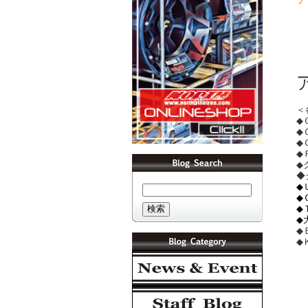
＜
◆
◆
◆
◆
◆
◆
◆
◆
◆
◆
◆
◆