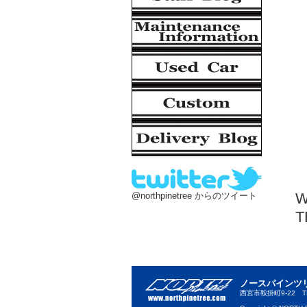
@northpinetree からのツイート
T
ノースパインツ
西宮市鞍掛町9-22 TEL.