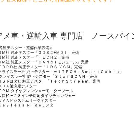
アメ車・逆輸入車 専門店 ノースパイ
各種テスター・整備作業設備＞
ＧＭ社 純正テスター「ＧＤＳ２+ＭＤＩ」完備
ＧＭ社 純正テスター「ＴＥＣＨ２」完備
ＧＭ社 純正テスター「ＣＡＮｄｉモジュール」完備
ＦＯＲＤ社 純正テスター「ＩＤＳ ＶＣＭ」完備
クライスラー社 純正テスター「ｗｉＴＥＣＨ＋ＳｍａｒｔＣａｂｌｅ」
クライスラ
ー社 純正テスター「ＳｔａｒＳＣＡＮ」完備
ＵＳトヨタ社 純正テスター「ＴｅｃｈＳｔｒｅａｍ」完備
ＣＣＡ値測定テスター
ＴＰＭ タイヤプレッシャーモニターツール
大口径〜２８インチ対応タイヤチェンジャー
ＥＶＡＰシステムリークテスター
Ｋｅｙｌｅｓｓ Ｒｉｄｅテスター