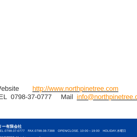
Website
http://www.northpinetree.com
EL 0798-37-0777 Mail
info@northpinetree
リー有限会社
0798-37-0777 FAX.0798-38-7388 OPEN/CLOSE. 10:00～19:00 HOLIDAY.水曜日