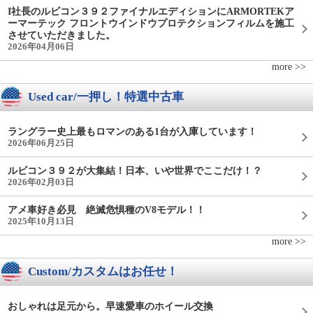
I社長のルビコン３９２ファイナルエディションにARMORTEKア
ーマーテック フロントウインドウプロテクションフィルムを施工
させていただきました。
2026年04月06日
more >>
Used car/一押し！特選中古車
ラングラー史上最もロマンのある1台が入庫しています！
2026年06月25日
ルビコン３９２が大集結！日本、いや世界でここだけ！？
2026年02月03日
アメ車好き必見 絶滅危惧種のV8モデル！！
2025年10月13日
more >>
Custom/カスタムはお任せ！
おしゃれは足元から。早速愛車のホイール交換