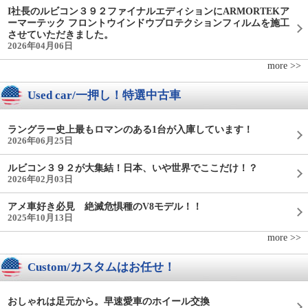
I社長のルビコン３９２ファイナルエディションにARMORTEKア
ーマーテック フロントウインドウプロテクションフィルムを施工
させていただきました。
2026年04月06日
more >>
Used car/一押し！特選中古車
ラングラー史上最もロマンのある1台が入庫しています！
2026年06月25日
ルビコン３９２が大集結！日本、いや世界でここだけ！？
2026年02月03日
アメ車好き必見 絶滅危惧種のV8モデル！！
2025年10月13日
more >>
Custom/カスタムはお任せ！
おしゃれは足元から。早速愛車のホイール交換