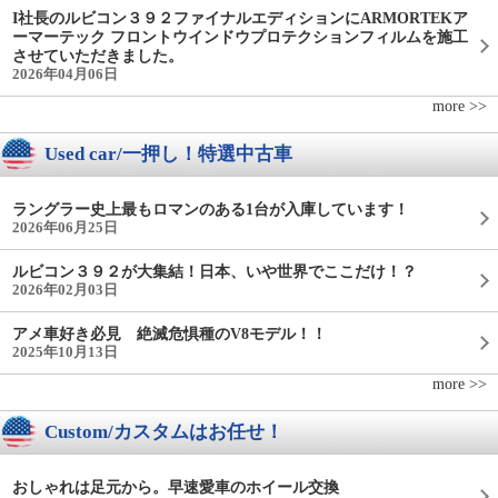
I社長のルビコン３９２ファイナルエディションにARMORTEKア
ーマーテック フロントウインドウプロテクションフィルムを施工
させていただきました。
2026年04月06日
more >>
Used car/一押し！特選中古車
ラングラー史上最もロマンのある1台が入庫しています！
2026年06月25日
ルビコン３９２が大集結！日本、いや世界でここだけ！？
2026年02月03日
アメ車好き必見 絶滅危惧種のV8モデル！！
2025年10月13日
more >>
Custom/カスタムはお任せ！
おしゃれは足元から。早速愛車のホイール交換