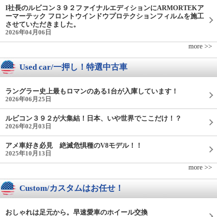
I社長のルビコン３９２ファイナルエディションにARMORTEKア
ーマーテック フロントウインドウプロテクションフィルムを施工
させていただきました。
2026年04月06日
more >>
Used car/一押し！特選中古車
ラングラー史上最もロマンのある1台が入庫しています！
2026年06月25日
ルビコン３９２が大集結！日本、いや世界でここだけ！？
2026年02月03日
アメ車好き必見 絶滅危惧種のV8モデル！！
2025年10月13日
more >>
Custom/カスタムはお任せ！
おしゃれは足元から。早速愛車のホイール交換