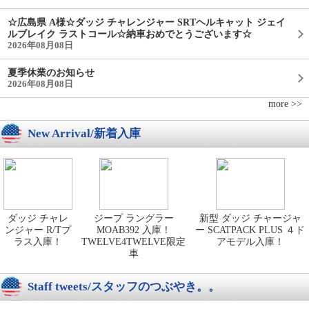
☆広島県 A様☆ダッジ チャレンジャー SRTヘルキャット ジェイ
ルブレイク ラストコール☆納車おめでとうございます☆
2026年08月08日
夏季休業のお知らせ
2026年08月08日
more >>
New Arrival/新着入庫
ダッジ チャレ
ジープ ラングラー
新型 ダッジ チャージャ
ンジャー R/Tプ
MOAB392 入庫！
ー SCATPACK PLUS ４ド
ラス入庫！
TWELVE4TWELVE限定
アモデル入庫！
車
Staff tweets/スタッフのつぶやき。。