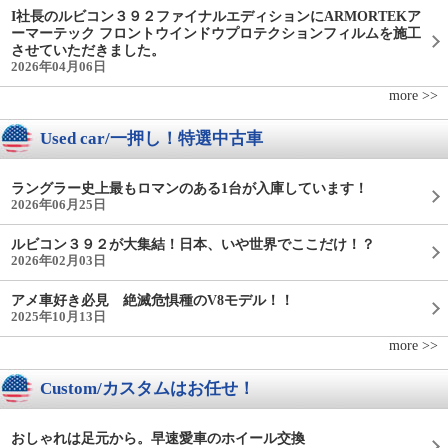
I社長のルビコン３９２ファイナルエディションにARMORTEKア
ーマーテック フロントウインドウプロテクションフィルムを施工
させていただきました。
2026年04月06日
more >>
Used car/一押し！特選中古車
ラングラー史上最もロマンのある1台が入庫しています！
2026年06月25日
ルビコン３９２が大集結！日本、いや世界でここだけ！？
2026年02月03日
アメ車好き必見 絶滅危惧種のV8モデル！！
2025年10月13日
more >>
Custom/カスタムはお任せ！
おしゃれは足元から。早速愛車のホイール交換