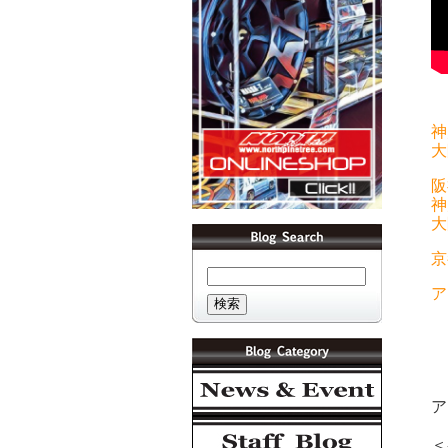
神
大
阪
神
大
京
ア
ア
＜