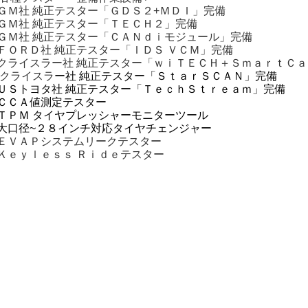
ＧＭ社 純正テスター「ＧＤＳ２+ＭＤＩ」完備
ＧＭ社 純正テスター「ＴＥＣＨ２」完備
ＧＭ社 純正テスター「ＣＡＮｄｉモジュール」完備
ＦＯＲＤ社 純正テスター「ＩＤＳ ＶＣＭ」完備
クライスラー社 純正テスター「ｗｉＴＥＣＨ＋ＳｍａｒｔＣ
クライスラ
ー社 純正テスター「ＳｔａｒＳＣＡＮ」完備
ＵＳトヨタ社 純正テスター「ＴｅｃｈＳｔｒｅａｍ」完備
◆ＣＣＡ値測定テスター
ＴＰＭ タイヤプレッシャーモニターツール
大口径~２８インチ対応タイヤチェンジャー
ＥＶＡＰシステムリークテスター
Ｋｅｙｌｅｓｓ Ｒｉｄｅテスター