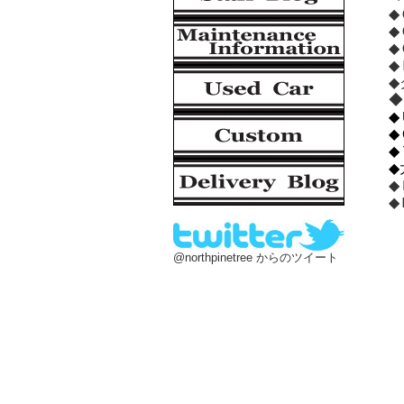
◆
◆
◆
◆
◆
◆
◆
◆
◆
◆
◆
@northpinetree からのツイート