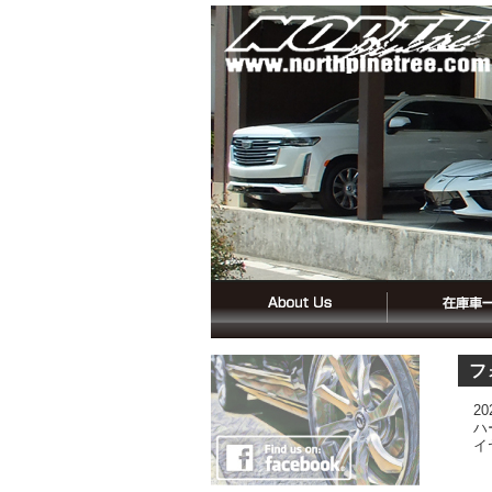
フ
2
ハ
イ