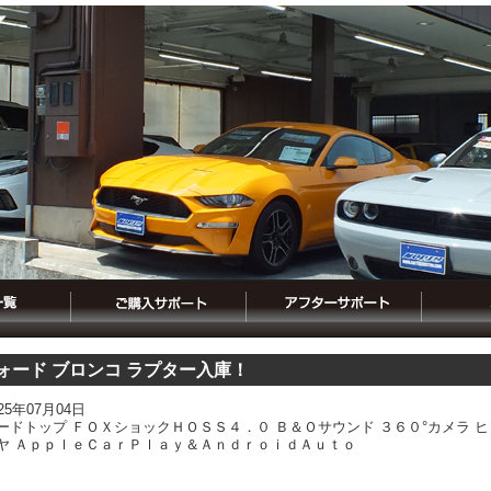
ォード ブロンコ ラプター入庫！
025年07月04日
ードトップ ＦＯＸショックＨＯＳＳ４．０ Ｂ＆Ｏサウンド ３６０°カメラ 
ヤ ＡｐｐｌｅＣａｒＰｌａｙ＆ＡｎｄｒｏｉｄＡｕｔｏ