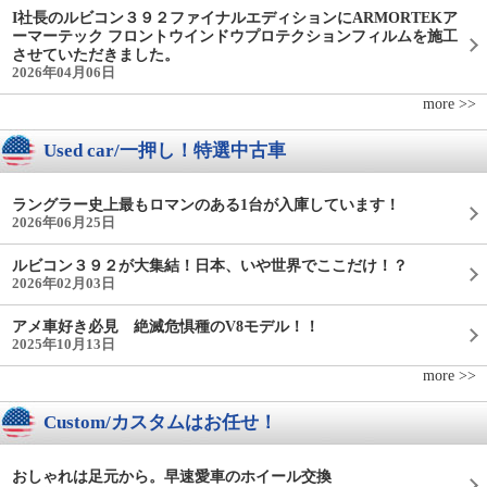
I社長のルビコン３９２ファイナルエディションにARMORTEKア
ーマーテック フロントウインドウプロテクションフィルムを施工
させていただきました。
2026年04月06日
more >>
Used car/一押し！特選中古車
ラングラー史上最もロマンのある1台が入庫しています！
2026年06月25日
ルビコン３９２が大集結！日本、いや世界でここだけ！？
2026年02月03日
アメ車好き必見 絶滅危惧種のV8モデル！！
2025年10月13日
more >>
Custom/カスタムはお任せ！
おしゃれは足元から。早速愛車のホイール交換