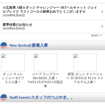
☆広島県 A様☆ダッジ チャレンジャー SRTヘルキャット ジェイ
ルブレイク ラストコール☆納車おめでとうございます☆
2026年08月08日
夏季休業のお知らせ
2026年08月08日
more >>
New Arrival/新着入庫
ダッジ チャレ
ジープ ラングラー
新型 ダッジ チャージャ
ンジャー R/Tプ
MOAB392 入庫！
ー SCATPACK PLUS ４ド
ラス入庫！
TWELVE4TWELVE限定
アモデル入庫！
車
Staff tweets/スタッフのつぶやき。。