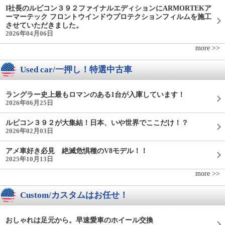
I社長のルビコン３９２ファイナルエディションにARMORTEKア
ーマーテック フロントウインドウプロテクションフィルムを施工
させていただきました。
2026年04月06日
more >>
Used car/一押し！特選中古車
ラングラー史上最もロマンのある1台が入庫しています！
2026年06月25日
ルビコン３９２が大集結！日本、いや世界でここだけ！？
2026年02月03日
アメ車好き必見 絶滅危惧種のV8モデル！！
2025年10月13日
more >>
Custom/カスタムはお任せ！
おしゃれは足元から。早速愛車のホイール交換