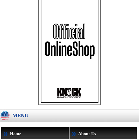
MENU
Home
About Us