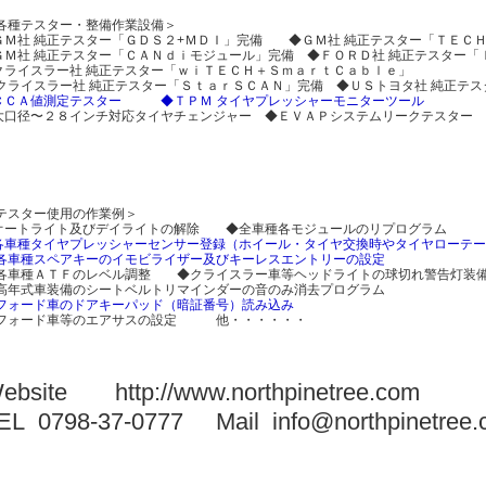
各種テスター・整備作業設備＞
ＧＭ社 純正テスター「ＧＤＳ２+ＭＤＩ」完備 ◆ＧＭ社 純正テスター「ＴＥＣ
ＧＭ社 純正テスター「ＣＡＮｄｉモジュール」完備 ◆ＦＯＲＤ社 純正テスター「
クライスラー社 純正テスター「ｗｉＴＥＣＨ＋ＳｍａｒｔＣａｂｌｅ」
クライスラー社 純正テスター「ＳｔａｒＳＣＡＮ」完備 ◆ＵＳトヨタ社 純正テ
ＣＣＡ値測定テスター
◆ＴＰＭ タイヤプレッシャーモニターツール
大口径〜２８インチ対応タイヤチェンジャー ◆ＥＶＡＰシステムリークテスター 
テスター使用の作業例＞
オートライト及びデイライトの解除 ◆全車種各モジュールのリプログラム
各車種タイヤプレッシャーセンサー登録（ホイール・タイヤ交換時やタイヤローテ
各車種スペアキーのイモビライザー及びキーレスエントリーの設定
各車種ＡＴＦのレベル調整 ◆クライスラー車等ヘッドライトの球切れ警告灯装
高年式車装備のシートベルトリマインダーの音のみ消去プログラム
フォード車のドアキーパッド（暗証番号）読み込み
フォード車等のエアサスの設定 他・・・・・・
Website
http://www.northpinetree.com
EL 0798-37-0777 Mail
info@northpinetree