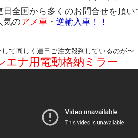
連日全国から多くのお問合せを頂い
人気の
アメ車
・
逆輸入車！！
そして同じく連日ご注文殺到しているのが〜
シエナ用電動格納ミラー