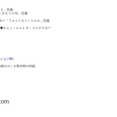
Ｈ２」完備
ＩＤＳ ＶＣＭ」完備
スター「ＴｅｃｈＳｔｒｅａｍ」完備
◆Ｋｅｙｌｅｓｓ Ｒｉｄｅテスター
ーション時）
備車のＨＩＤ取付時の対処
.com