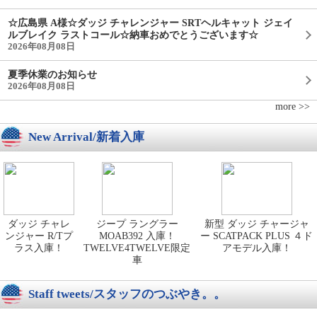
☆広島県 A様☆ダッジ チャレンジャー SRTヘルキャット ジェイ
ルブレイク ラストコール☆納車おめでとうございます☆
2026年08月08日
夏季休業のお知らせ
2026年08月08日
more >>
New Arrival/新着入庫
ダッジ チャレ
ジープ ラングラー
新型 ダッジ チャージャ
ンジャー R/Tプ
MOAB392 入庫！
ー SCATPACK PLUS ４ド
ラス入庫！
TWELVE4TWELVE限定
アモデル入庫！
車
Staff tweets/スタッフのつぶやき。。