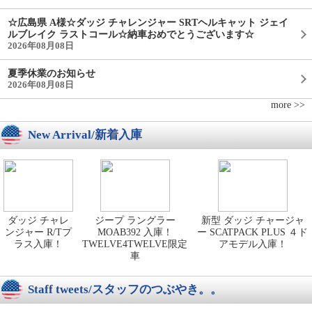
☆広島県 A様☆ダッジ チャレンジャー SRTヘルキャット ジェイ
ルブレイク ラストコール☆納車おめでとうございます☆
2026年08月08日
夏季休業のお知らせ
2026年08月08日
more >>
New Arrival/新着入庫
ダッジ チャレ
ジープ ラングラー
新型 ダッジ チャージャ
ンジャー R/Tプ
MOAB392 入庫！
ー SCATPACK PLUS ４ド
ラス入庫！
TWELVE4TWELVE限定
アモデル入庫！
車
Staff tweets/スタッフのつぶやき。。