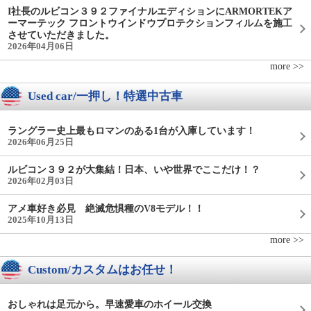
I社長のルビコン３９２ファイナルエディションにARMORTEKア
ーマーテック フロントウインドウプロテクションフィルムを施工
させていただきました。
2026年04月06日
more >>
Used car/一押し！特選中古車
ラングラー史上最もロマンのある1台が入庫しています！
2026年06月25日
ルビコン３９２が大集結！日本、いや世界でここだけ！？
2026年02月03日
アメ車好き必見 絶滅危惧種のV8モデル！！
2025年10月13日
more >>
Custom/カスタムはお任せ！
おしゃれは足元から。早速愛車のホイール交換