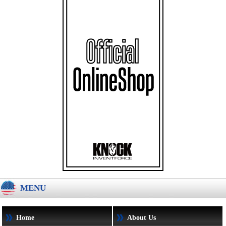
MENU
Home
About Us