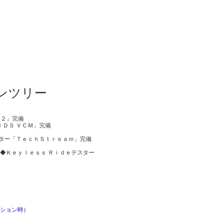
ンツリー
Ｈ２」完備
ＩＤＳ ＶＣＭ」完備
スター「ＴｅｃｈＳｔｒｅａｍ」完備
◆Ｋｅｙｌｅｓｓ Ｒｉｄｅテスター
ーション時）