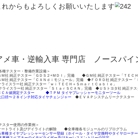
これからもよろしくお願いいたします
アメ車・逆輸入車 専門店 ノースパイ
各種テスター・整備作業設備＞
ＧＭ社 純正テスター「ＧＤＳ２+ＭＤＩ」完備 ◆ＧＭ社 純正テスター「ＴＥＣ
ＧＭ社 純正テスター「ＣＡＮｄｉモジュール」完備 ◆ＦＯＲＤ社 純正テスター「
クライスラー社 純正テスター「ｗｉＴＥＣＨ＋ＳｍａｒｔＣａｂｌｅ」
クライスラー社 純正テスター「ＳｔａｒＳＣＡＮ」完備 ◆ＵＳトヨタ社 純正テ
ＣＣＡ値測定テスター
◆ＴＰＭ タイヤプレッシャーモニターツール
大口径〜２８インチ対応タイヤチェンジャー
◆ＥＶＡＰシステムリークテスター 
テスター使用の作業例＞
オートライト及びデイライトの解除 ◆全車種各モジュールのリプログラム
各車種タイヤプレッシャーセンサー登録（ホイール・タイヤ交換時やタイヤローテ
各車種スペアキーのイモビライザー及びキーレスエントリーの設定