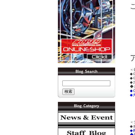
＜
◆
◆
◆
◆
◆
◆
＜
◆
◆
◆