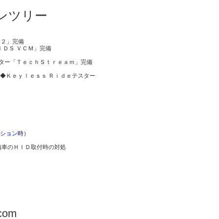
ンツリー
Ｈ２」完備
ＩＤＳ ＶＣＭ」完備
スター「ＴｅｃｈＳｔｒｅａｍ」完備
◆Ｋｅｙｌｅｓｓ Ｒｉｄｅテスター
ーション時）
備車のＨＩＤ取付時の対処
.com