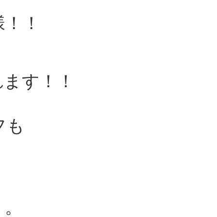
様！！
れます！！
フも
。。