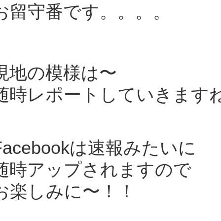
お留守番です。。。。
現地の模様は〜
随時レポートしていきます
Facebookは速報みたいに
随時アップされますので
お楽しみに〜！！