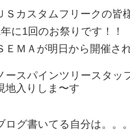
ＵＳカスタムフリークの皆
1年に1回のお祭りです！！
ＳＥＭＡが明日から開催さ
ノースパインツリースタッ
現地入りしま〜す
ブログ書いてる自分は。。