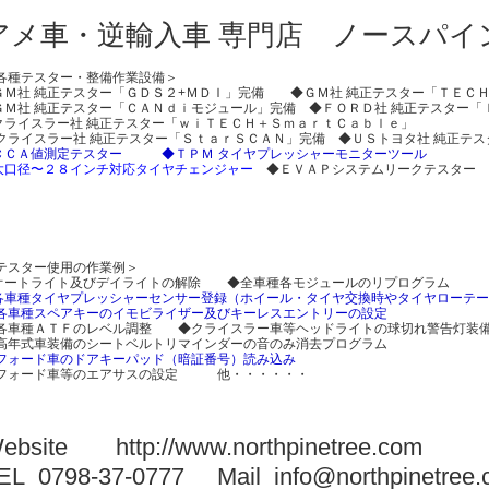
アメ車・逆輸入車 専門店 ノースパイ
各種テスター・整備作業設備＞
ＧＭ社 純正テスター「ＧＤＳ２+ＭＤＩ」完備 ◆ＧＭ社 純正テスター「ＴＥＣ
ＧＭ社 純正テスター「ＣＡＮｄｉモジュール」完備 ◆ＦＯＲＤ社 純正テスター「
クライスラー社 純正テスター「ｗｉＴＥＣＨ＋ＳｍａｒｔＣａｂｌｅ」
クライスラー社 純正テスター「ＳｔａｒＳＣＡＮ」完備 ◆ＵＳトヨタ社 純正テ
ＣＣＡ値測定テスター
◆ＴＰＭ タイヤプレッシャーモニターツール
大口径〜２８インチ対応タイヤチェンジャー
◆ＥＶＡＰシステムリークテスター 
テスター使用の作業例＞
オートライト及びデイライトの解除 ◆全車種各モジュールのリプログラム
各車種タイヤプレッシャーセンサー登録（ホイール・タイヤ交換時やタイヤローテ
各車種スペアキーのイモビライザー及びキーレスエントリーの設定
各車種ＡＴＦのレベル調整 ◆クライスラー車等ヘッドライトの球切れ警告灯装
高年式車装備のシートベルトリマインダーの音のみ消去プログラム
フォード車のドアキーパッド（暗証番号）読み込み
フォード車等のエアサスの設定 他・・・・・・
Website
http://www.northpinetree.com
EL 0798-37-0777 Mail
info@northpinetree