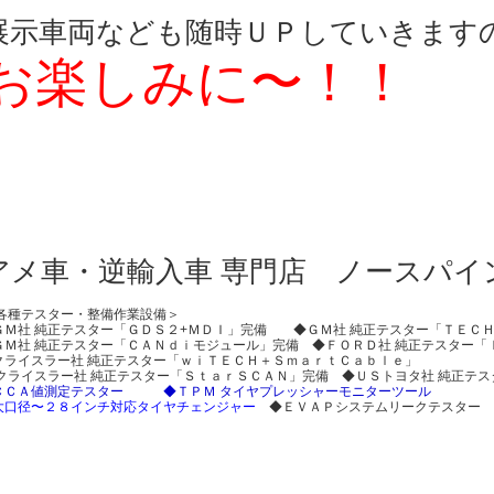
展示車両なども随時ＵＰしていきます
お楽しみに〜！！
アメ車・逆輸入車 専門店 ノースパイ
各種テスター・整備作業設備＞
ＧＭ社 純正テスター「ＧＤＳ２+ＭＤＩ」完備 ◆ＧＭ社 純正テスター「ＴＥＣ
ＧＭ社 純正テスター「ＣＡＮｄｉモジュール」完備 ◆ＦＯＲＤ社 純正テスター「
クライスラー社 純正テスター「ｗｉＴＥＣＨ＋ＳｍａｒｔＣａｂｌｅ」
クライスラー社 純正テスター「ＳｔａｒＳＣＡＮ」完備 ◆ＵＳトヨタ社 純正テ
ＣＣＡ値測定テスター
◆ＴＰＭ タイヤプレッシャーモニターツール
大口径〜２８インチ対応タイヤチェンジャー
◆ＥＶＡＰシステムリークテスター 