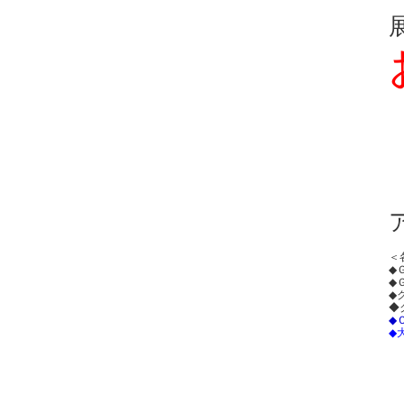
＜
◆
◆
◆
◆
◆
◆