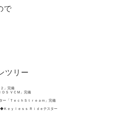
ので
ンツリー
Ｈ２」完備
ＩＤＳ ＶＣＭ」完備
スター「ＴｅｃｈＳｔｒｅａｍ」完備
◆Ｋｅｙｌｅｓｓ Ｒｉｄｅテスター