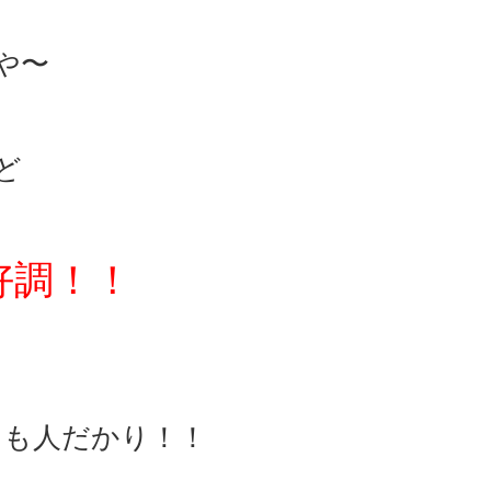
や〜
ど
好調！！
にも人だかり！！