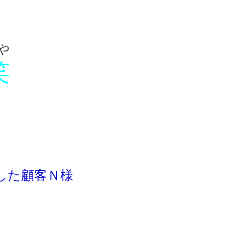
や
笑
した顧客Ｎ様