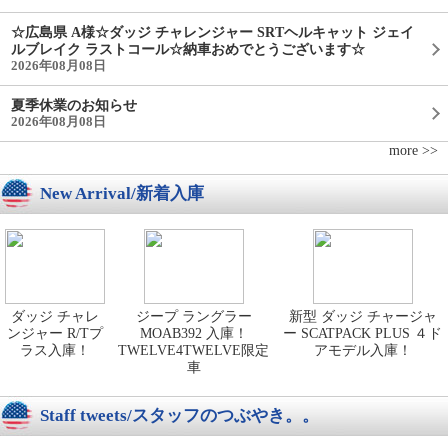
☆広島県 A様☆ダッジ チャレンジャー SRTヘルキャット ジェイ
ルブレイク ラストコール☆納車おめでとうございます☆
2026年08月08日
夏季休業のお知らせ
2026年08月08日
more >>
New Arrival/新着入庫
ダッジ チャレ
ジープ ラングラー
新型 ダッジ チャージャ
ンジャー R/Tプ
MOAB392 入庫！
ー SCATPACK PLUS ４ド
ラス入庫！
TWELVE4TWELVE限定
アモデル入庫！
車
Staff tweets/スタッフのつぶやき。。