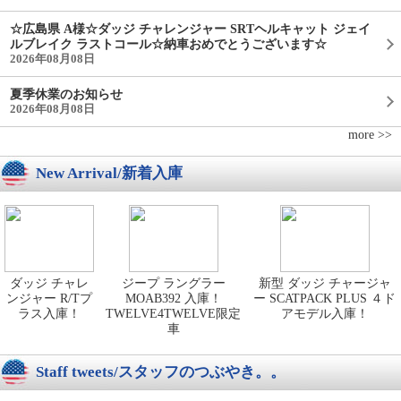
☆広島県 A様☆ダッジ チャレンジャー SRTヘルキャット ジェイ
ルブレイク ラストコール☆納車おめでとうございます☆
2026年08月08日
夏季休業のお知らせ
2026年08月08日
more >>
New Arrival/新着入庫
ダッジ チャレ
ジープ ラングラー
新型 ダッジ チャージャ
ンジャー R/Tプ
MOAB392 入庫！
ー SCATPACK PLUS ４ド
ラス入庫！
TWELVE4TWELVE限定
アモデル入庫！
車
Staff tweets/スタッフのつぶやき。。