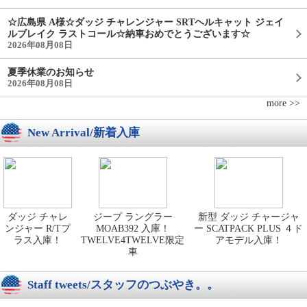
☆広島県 A様☆ダッジ チャレンジャー SRTヘルキャット ジェイ
ルブレイク ラストコール☆納車おめでとうございます☆
2026年08月08日
夏季休業のお知らせ
2026年08月08日
more >>
New Arrival/新着入庫
ダッジ チャレ
ジープ ラングラー
新型 ダッジ チャージャ
ンジャー R/Tプ
MOAB392 入庫！
ー SCATPACK PLUS ４ド
ラス入庫！
TWELVE4TWELVE限定
アモデル入庫！
車
Staff tweets/スタッフのつぶやき。。