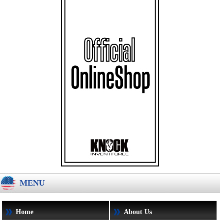
MENU
Home
About Us