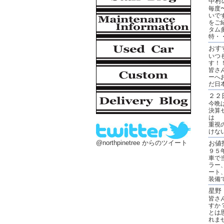
中村
毎度
いで
をご
タム
特・
おす
いつ
す！
皆さ
ーへ
だ日
２２
今晩
決算
は 
重視
けな
@northpinetree からのツイート
お値
９５
車で
ラー
ート
装備
星野
皆さ
すか
とは
れま