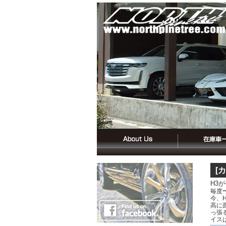
[
H3
毎度
今、
高に
っ張
イス