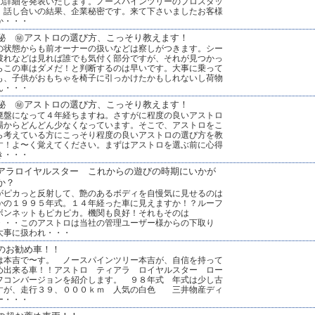
の詳細を発表いたします。ノースパインツリーのプロスタッ
、話し合いの結果、企業秘密です。来て下さいましたお客様
か・・・
秘 ㊙アストロの選び方、こっそり教えます！
の状態からも前オーナーの扱いなどは察しがつきます。シー
破れなどは見れば誰でも気付く部分ですが、それが見つかっ
らこの車はダメだ！と判断するのは早いです。大事に乗って
も、子供がおもちゃを椅子に引っかけたかもしれないし荷物
ん・・・
秘 ㊙アストロの選び方、こっそり教えます！
廃盤になって４年経ちますね。さすがに程度の良いアストロ
場からどんどん少なくなっています。そこで、アストロをこ
ら考えている方にこっそり程度の良いアストロの選び方を教
す！よ〜く覚えてください。まずはアストロを選ぶ前に心得
き・・・
アラロイヤルスター これからの遊びの時期にいかが
か？
がピカっと反射して、艶のあるボディを自慢気に見せるのは
かの１９９５年式。１４年経った車に見えますか！？ルーフ
ボンネットもピカピカ。機関も良好！それもそのは
・・・このアストロは当社の管理ユーザー様からの下取り
大事に扱われ・・・
のお勧め車！！
は本吉で〜す。 ノースパインツリー本吉が、自信を持って
め出来る車！！アストロ ティアラ ロイヤルスター ロー
フコンバージョンを紹介します。 ９８年式 年式は少し古
すが、走行３９、０００ｋｍ 人気の白色 三井物産ディ
ー・・・