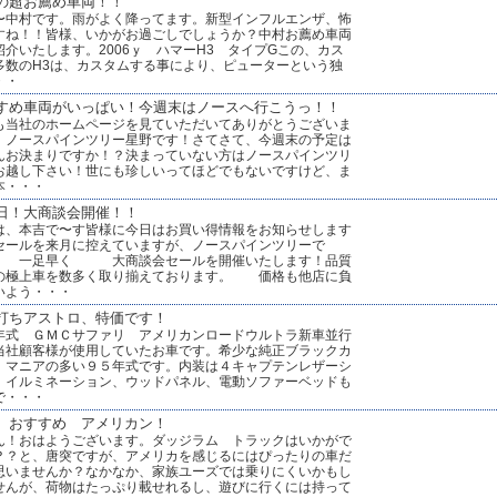
の超お薦め車両！！
〜中村です。雨がよく降ってます。新型インフルエンザ、怖
すね！！皆様、いかがお過ごしでしょうか？中村お薦め車両
紹介いたします。2006ｙ ハマーH3 タイプGこの、カス
多数のH3は、カスタムする事により、ピューターという独
・・
すめ車両がいっぱい！今週末はノースへ行こうっ！！
も当社のホームページを見ていただいてありがとうございま
！ノースパインツリー星野です！さてさて、今週末の予定は
んお決まりですか！？決まっていない方はノースパインツリ
お越し下さい！世にも珍しいってほどでもないですけど、ま
本・・・
日！大商談会開催！！
は、本吉で〜す皆様に今日はお買い得情報をお知らせします
セールを来月に控えていますが、ノースパインツリーで
一足早く 大商談会セールを開催いたします！品質
の極上車を数多く取り揃えております。 価格も他店に負
いよう・・・
打ちアストロ、特価です！
年式 ＧＭＣサファリ アメリカンロードウルトラ新車並行
当社顧客様が使用していたお車です。希少な純正ブラックカ
、マニアの多い９５年式です。内装は４キャプテンレザーシ
、イルミネーション、ウッドパネル、電動ソファーベッドも
で・・・
 おすすめ アメリカン！
ん！おはようございます。ダッジラム トラックはいかがで
？？と、唐突ですが、アメリカを感じるにはぴったりの車だ
思いませんか？なかなか、家族ユーズでは乗りにくいかもし
せんが、荷物はたっぷり載せれるし、遊びに行くには持って