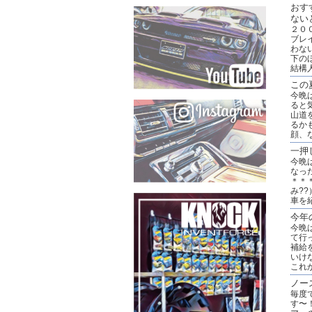
おす
ない
２０
ブレ
わな
下の
結構
この
今晩
ると
山道
るか
顔、
一押
今晩
なっ
＊＊
み?
車を
今年
今晩
て行
補給
いけ
これ
ノー
毎度
す〜