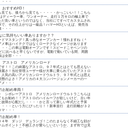
！・・・
 おすすめH3！
ら見ても、後ろから見ても・・・・・かっこいい！！こちら
3はディーラー車、ワンオーナー、走行１万キロの極上車で
ただ良い車というのではなく、当社にてすべてカスタムされ
車で、その仕上がりは一級品！ハマーH3といえば、発売当
興・・・
なに気持ちいい車ありますか？？
ードマスタング！真っ赤なオープンカー！憧れますね（＾
アメ車はハイテクではなくローテクなイメージがあります
・・・この車は電動オープンです！スピードこそベンツの
などに比べると早くないですが、電動で動いている間、周囲
線は全部・・・
 アストロ アメリカンロード
です！！この綺麗なアストロ。９７年式とはとても思えない
綺麗さ！当社管理ユーザー様が大事に乗られていたアストロ
。人気の高いアメリカンロードウルトラ、９７年式とは思え
状態のよさ！アメリカの４大コンバージョンメーカーの一
アメ・・・
のお勧め車両！
ｙ シボレーアストロ アメリカンロードウルトラこちらは
てもお勧め！！アストロのハイルーフが欲しいけど、古い年
と故障が心配だし・・・・かと言って新しい年式だと予算
・・・・という方にぴったり！！新車並行 走行距離が３２
０マ・・・
のお勧め車！
０４年 ダッジ デュランゴ！このたまらなく不細工な顔が
ームポイント！不細工さが愛らしいというか、まず街では見