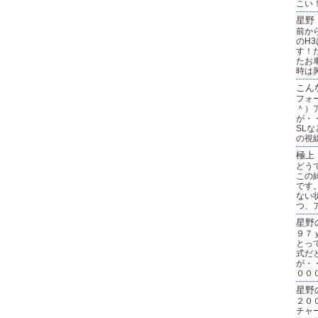
こい
星野
前か
のH
す！
たお
時は
こん
フォ
＾）
が・
SL
の視
極上
どう
この
です
ない
つ、
星野
９７
とっ
式だ
が・
００
星野
２０
チャ