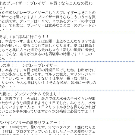
すめブレイザー！ブレイザーを買うならこんなの買わ
と！
００年式シボレーブレイザーこちらのブレイザーはそこらの
イザーとは違いますよ！ブレイザー買うならこういうのを買
いと損です。グレードはＬＳで、２つあるグレードの中では
ほう。でも実は、ブレイザーは意外なことに下のグレードが
人・・・
夏は、山に涼みに行こう！！
は。本吉で〜す。山といえば四駆！山道をこんなＳＵＶで走
気分が良いし、登るにつれて涼しくなります。夏には最高！
をもっと奥に入った道でも走れちゃう！新しい風景に出会え
も。そんな、走りが出来るのも四駆車の特権です！！この
なん・・・
しの車！！ シボレーブレイザー
は、本吉です。今日は絶好の行楽日和でしたね。お出かけに
た方が多かったと思います。ゴルフに観光、マリンレジャー
＊＊＊いいな〜 羨ましくない！仕事が一番（負け惜し
?）いいや、そんな事はない！！そんな私が、皆様に一押しの
紹介・・・
の夏は、ダッジマグナムで決まり！！
は、本吉です！！今日は、暑さで体の水分の半分ぐらいが出
ったかのような錯覚するような１日でした。みなさん、水分
をしていますか？人は、１日２リットル水分を採らなければ
ないことを事を知っていますか？水分補給は必要ですよ！！
か・・・
スパインツリーの夏祭りフェアー！！
です！！中村です。暑いです。汗でベタベタ！！嫌になりま
！！昨日、ブログでアップいたしましたノースの夏祭りフェ