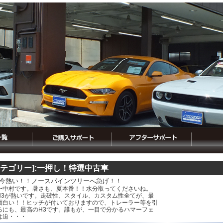
カテゴリー]:一押し！特選中古車
が今熱い！！ノースパインツリーへ急げ！！
〜中村です。暑さも、夏本番！！水分取ってくださいね。
H3が熱いです。走破性、スタイル、カスタム性全てが、最
面白い！！ヒッチが付いておりますので、トレーラー等を引
るにも、最高のH3です。誰もが、一目で分かるハマーフェ
は迫・・・